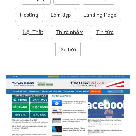
m
:
Hosting
Làm đẹp
Landing Page
Nội Thất
Thực phẩm
Tin tức
Xe hơi
47161