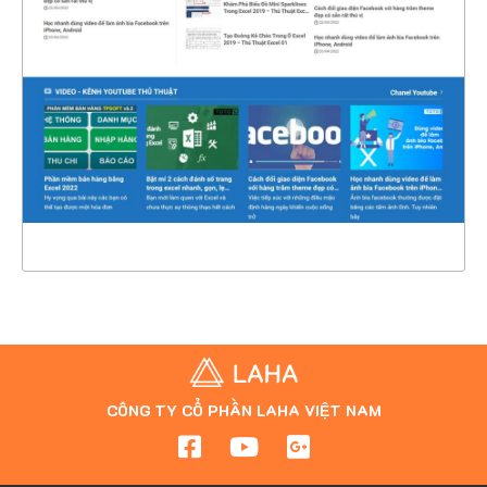
CHI TIẾT
XEM THỰC TẾ
CÔNG TY CỔ PHẦN LAHA VIỆT NAM