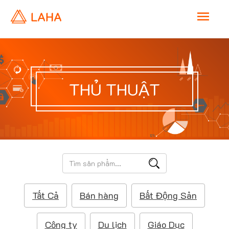
M
a
i
THỦ THUẬT
n
M
e
T
ì
n
m
Tất Cả
Bán hàng
Bất Động Sản
k
u
i
ế
Công ty
Du lịch
Giáo Dục