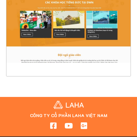
CHI TIẾT
XEM THỰC TẾ
CÔNG TY CỔ PHẦN LAHA VIỆT NAM