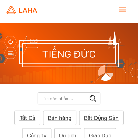
M
a
i
TIẾNG ĐỨC
n
M
e
T
ì
n
m
Tất Cả
Bán hàng
Bất Động Sản
k
u
i
ế
Công ty
Du lịch
Giáo Dục