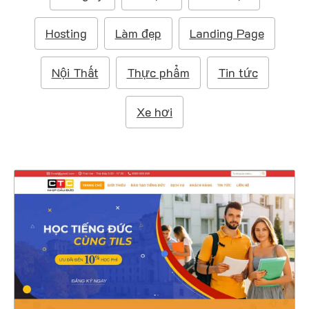
m
:
Hosting
Làm đẹp
Landing Page
Nội Thất
Thực phẩm
Tin tức
Xe hơi
4607