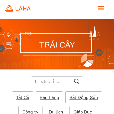
M
a
i
TRÁI CÂY
n
M
e
T
ì
n
m
Tất Cả
Bán hàng
Bất Động Sản
k
u
i
ế
Công ty
Du lịch
Giáo Dục