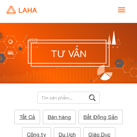
M
a
i
TƯ VẤN
n
M
e
T
ì
n
m
Tất Cả
Bán hàng
Bất Động Sản
k
u
i
ế
Công ty
Du lịch
Giáo Dục