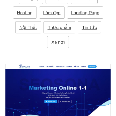
m
:
Hosting
Làm đẹp
Landing Page
Nội Thất
Thực phẩm
Tin tức
Xe hơi
47410