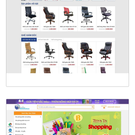
47124
CHI TIẾT
XEM THỰC TẾ