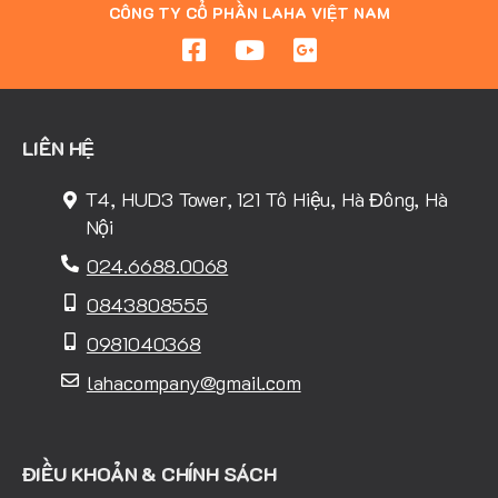
CÔNG TY CỔ PHẦN LAHA VIỆT NAM
LIÊN HỆ
T4, HUD3 Tower, 121 Tô Hiệu, Hà Đông, Hà
Nội
024.6688.0068
0843808555
0981040368
lahacompany@gmail.com
ĐIỀU KHOẢN & CHÍNH SÁCH