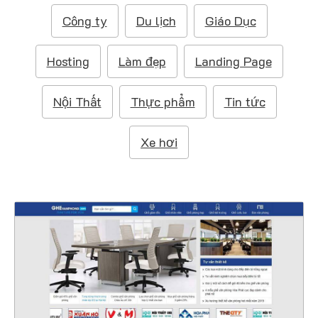
i
ế
Công ty
Du lịch
Giáo Dục
m
:
Hosting
Làm đẹp
Landing Page
Nội Thất
Thực phẩm
Tin tức
Xe hơi