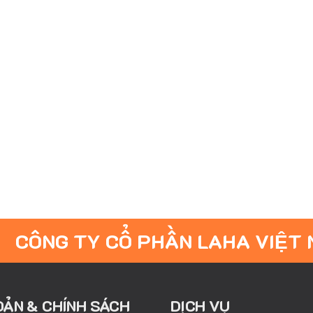
CÔNG TY CỔ PHẦN LAHA VIỆT
OẢN & CHÍNH SÁCH
DỊCH VỤ