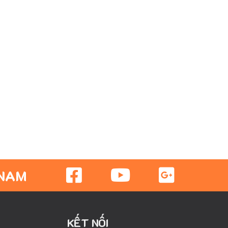
 NAM
KẾT NỐI