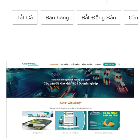
ì
m
Tất Cả
Bán hàng
Bất Động Sản
Côn
k
i
ế
m
:
4485