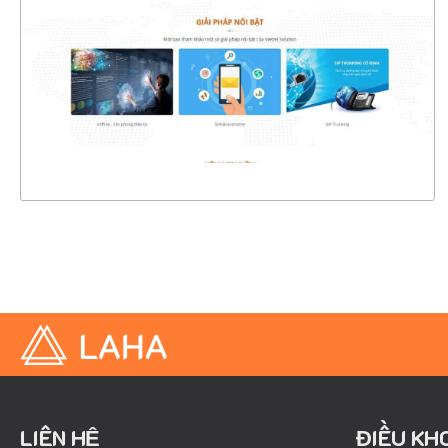
CHI TIẾT
XEM THỰC TẾ
LIÊN HỆ
ĐIỀU KH