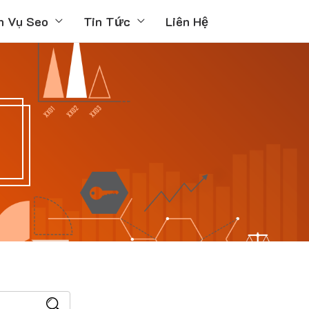
h Vụ Seo
Tin Tức
Liên Hệ