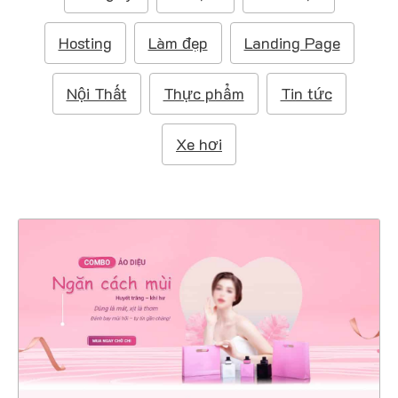
m
:
Hosting
Làm đẹp
Landing Page
Nội Thất
Thực phẩm
Tin tức
Xe hơi
4511