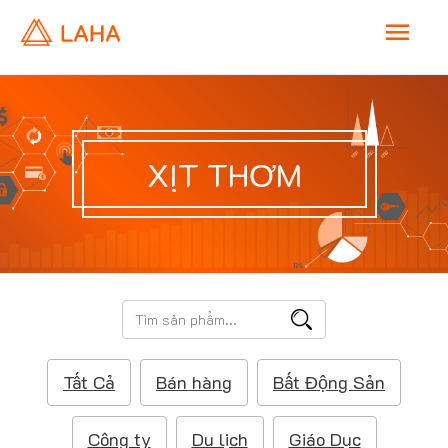
M
a
i
XỊT THƠM
n
M
e
T
ì
n
m
Tất Cả
Bán hàng
Bất Động Sản
k
u
i
ế
Công ty
Du lịch
Giáo Dục