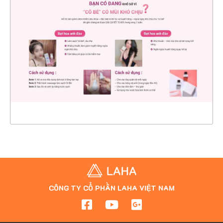
CHI TIẾT
XEM THỰC TẾ
CÔNG TY CỔ PHẦN LAHA VIỆT NAM