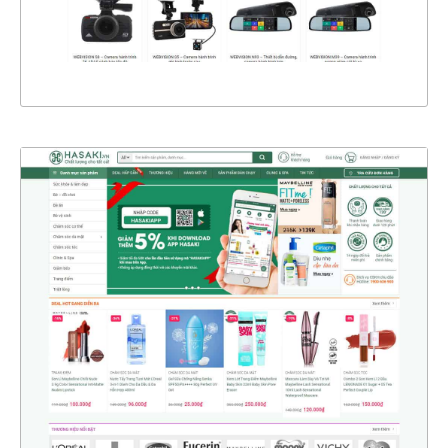
XEM THỰC TẾ
4365