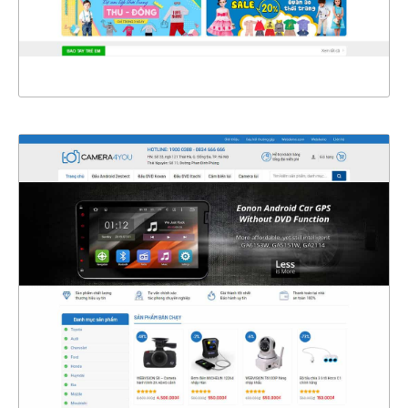
XEM THỰC TẾ
4346