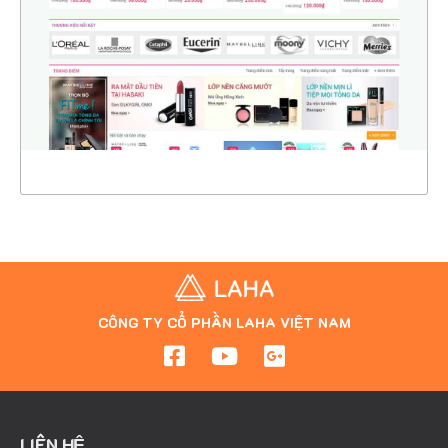
CHI TIẾT
XEM THỰC TẾ
CÔNG TY CỔ PHẦN LAHA VIỆT NAM
LIÊN HỆ