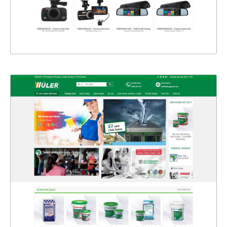
XEM THỰC TẾ
4342