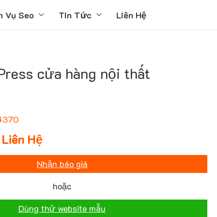
h Vụ Seo
Tin Tức
Liên Hệ
ress cửa hàng nội thất
4370
Liên Hệ
Nhận báo giá
hoặc
Dùng thử website mẫu