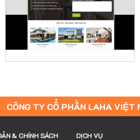
CHI TIẾT
XEM THỰC TẾ
CÔNG TY CỔ PHẦN LAHA VIỆT
OẢN & CHÍNH SÁCH
DỊCH VỤ