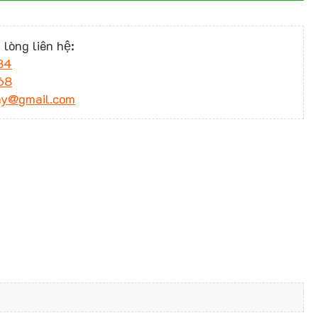
 lòng liên hệ:
34
68
ny@gmail.com