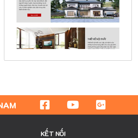
CHI TIẾT
XEM THỰC TẾ
 NAM
KẾT NỐI