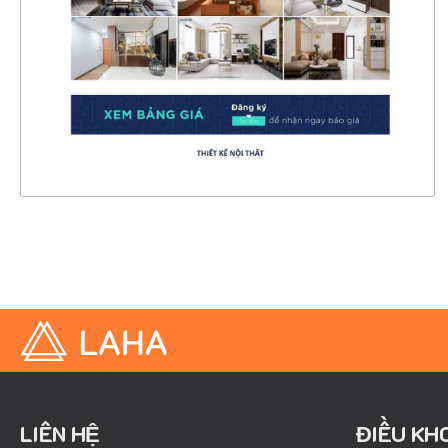
CHI TIẾT
XEM THỰC TẾ
LIÊN HỆ
ĐIỀU KH