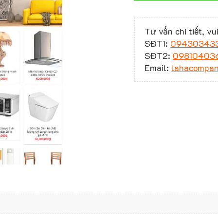
Tư vấn chi tiết, vui
SĐT1:
09430343
SĐT2:
09810403
Email:
lahacompa