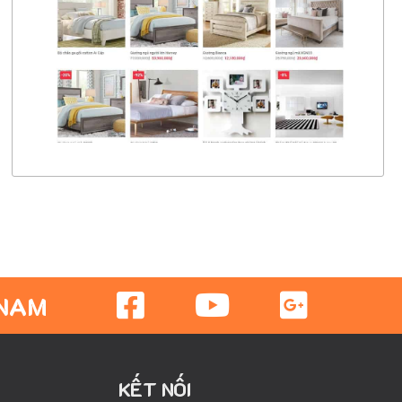
CHI TIẾT
XEM THỰC TẾ
 NAM
KẾT NỐI