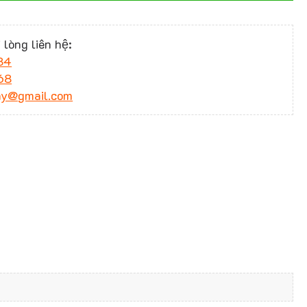
 lòng liên hệ:
34
68
ny@gmail.com