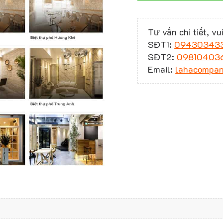
Tư vấn chi tiết, vui
SĐT1:
09430343
SĐT2:
09810403
Email:
lahacompa