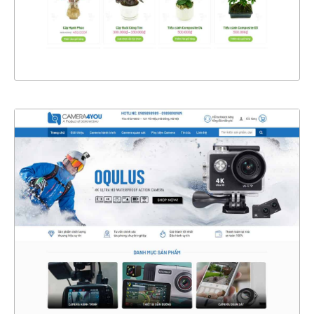
XEM THỰC TẾ
4345