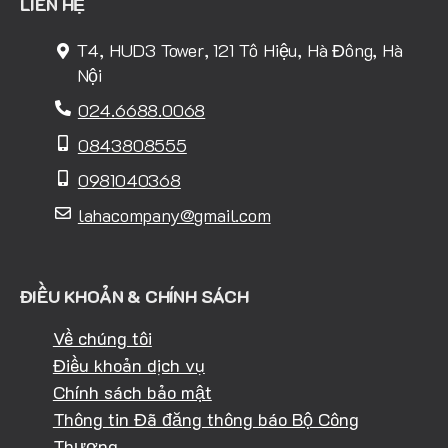
LIÊN HỆ
T4, HUD3 Tower, 121 Tô Hiệu, Hà Đông, Hà
Nội
024.6688.0068
0843808555
0981040368
lahacompany@gmail.com
ĐIỀU KHOẢN & CHÍNH SÁCH
Về chúng tôi
Điều khoản dịch vụ
Chính sách bảo mật
Thông tin Đã đăng thông báo Bộ Công
Thương