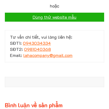
hoặc
Dùng thử website mẫu
Tư vấn chi tiết, vui lòng liên hệ:
SĐT1:
0943034334
SĐT2:
0981040368
Email:
lahacompany@gmail.com
Bình luận về sản phẩm