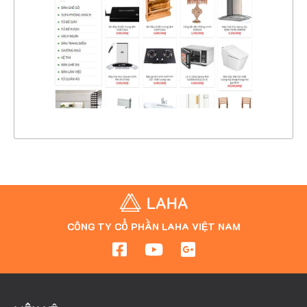
CHI TIẾT
XEM THỰC TẾ
CÔNG TY CỔ PHẦN LAHA VIỆT NAM