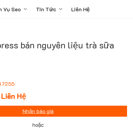
h Vụ Seo
Tin Tức
Liên Hệ
ess bán nguyên liệu trà sữa
47255
Liên Hệ
Nhận báo giá
hoặc