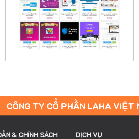
CHI TIẾT
XEM THỰC TẾ
CÔNG TY CỔ PHẦN LAHA VIỆT
OẢN & CHÍNH SÁCH
DỊCH VỤ