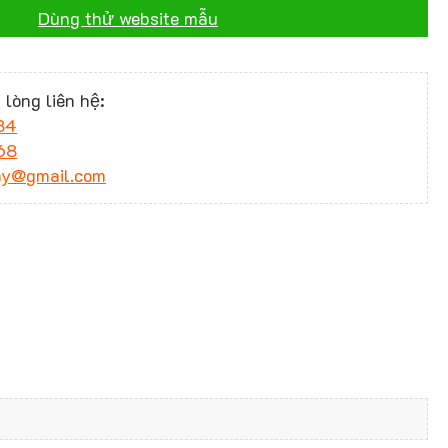
Dùng thử website mẫu
 lòng liên hệ:
34
68
ny@gmail.com