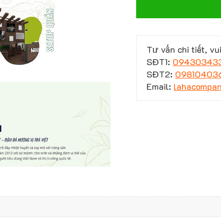
Tư vấn chi tiết, vui
SĐT1:
09430343
SĐT2:
09810403
Email:
lahacompa