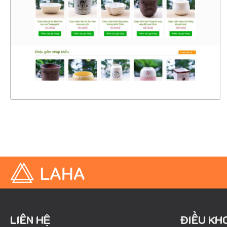
CHI TIẾT
XEM THỰC TẾ
LIÊN HỆ
ĐIỀU KH