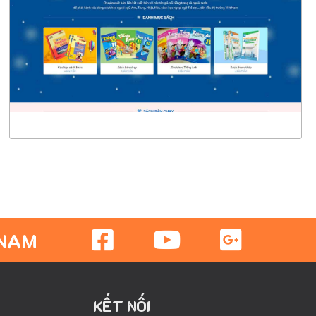
CHI TIẾT
XEM THỰC TẾ
 NAM
KẾT NỐI