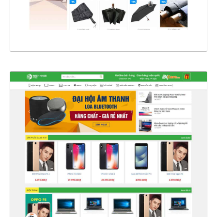
XEM THỰC TẾ
4327