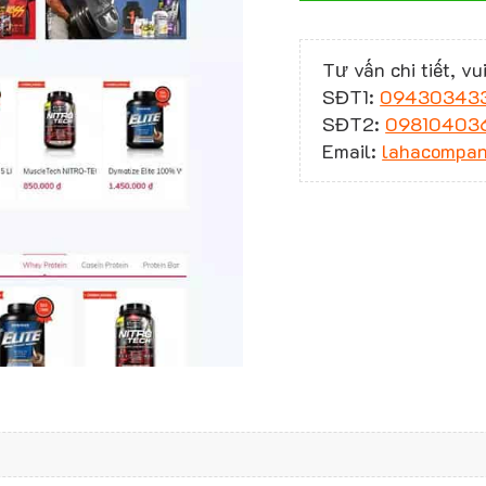
Tư vấn chi tiết, vui
SĐT1:
09430343
SĐT2:
09810403
Email:
lahacompa