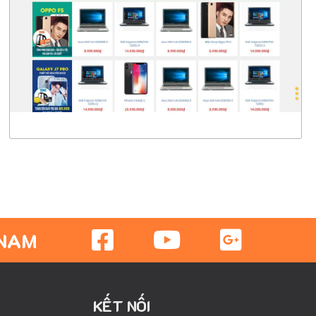
CHI TIẾT
XEM THỰC TẾ
 NAM
KẾT NỐI