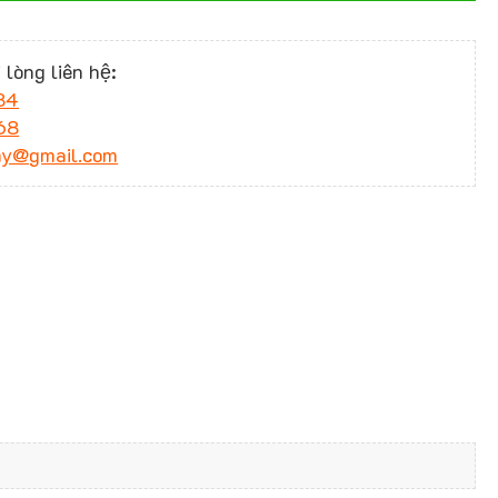
 lòng liên hệ:
34
68
ny@gmail.com