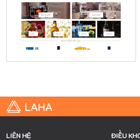
CHI TIẾT
XEM THỰC TẾ
LIÊN HỆ
ĐIỀU KH