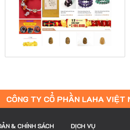
CHI TIẾT
XEM THỰC TẾ
CÔNG TY CỔ PHẦN LAHA VIỆT
OẢN & CHÍNH SÁCH
DỊCH VỤ