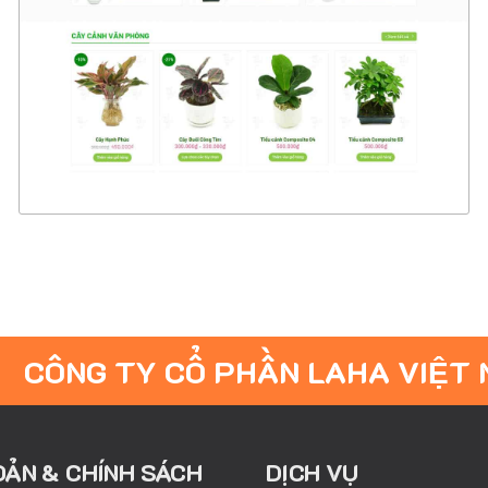
CHI TIẾT
XEM THỰC TẾ
CÔNG TY CỔ PHẦN LAHA VIỆT
OẢN & CHÍNH SÁCH
DỊCH VỤ