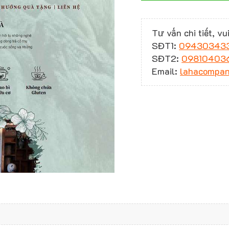
Tư vấn chi tiết, vui
SĐT1:
09430343
SĐT2:
09810403
Email:
lahacompa