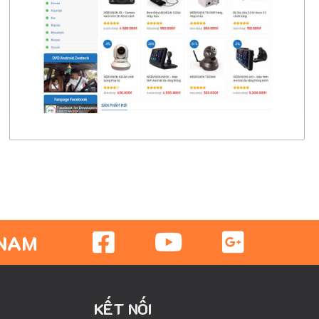
CHI TIẾT
XEM THỰC TẾ
 NAM
KẾT NỐI