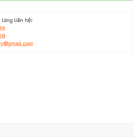
 lòng liên hệ:
34
68
ny@gmail.com