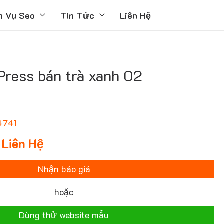
h Vụ Seo
Tin Tức
Liên Hệ
ress bán trà xanh 02
4741
Liên Hệ
Nhận báo giá
hoặc
Dùng thử website mẫu