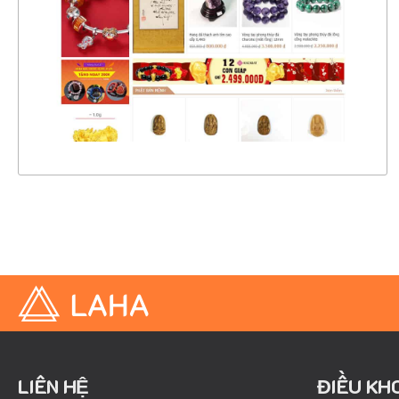
CHI TIẾT
XEM THỰC TẾ
LIÊN HỆ
ĐIỀU KH