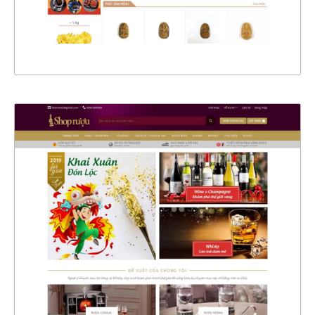
XEM THỰC TẾ
4373