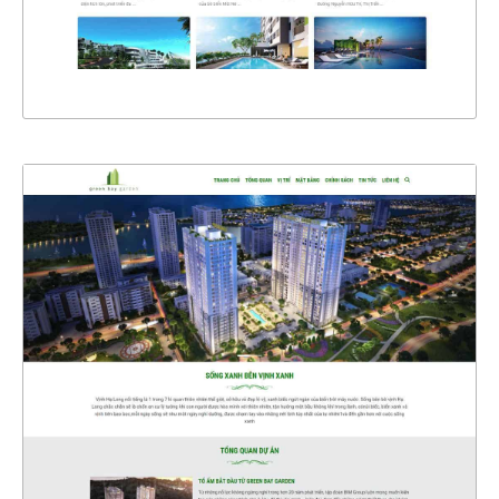
XEM THỰC TẾ
4438