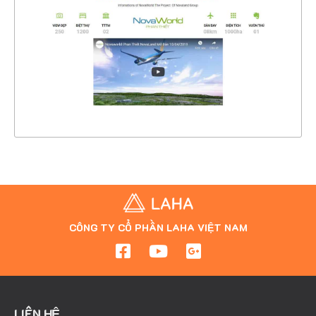
CHI TIẾT
XEM THỰC TẾ
CÔNG TY CỔ PHẦN LAHA VIỆT NAM
LIÊN HỆ