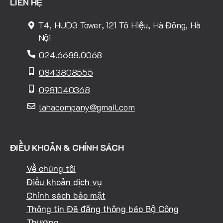
LIÊN HỆ
T4, HUD3 Tower, 121 Tô Hiệu, Hà Đông, Hà
Nội
024.6688.0068
0843808555
0981040368
lahacompany@gmail.com
ĐIỀU KHOẢN & CHÍNH SÁCH
Về chúng tôi
Điều khoản dịch vụ
Chính sách bảo mật
Thông tin Đã đăng thông báo Bộ Công
Thương