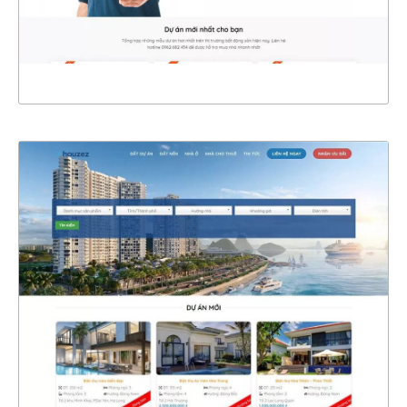
XEM THỰC TẾ
4666