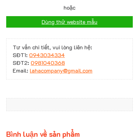
hoặc
Dùng thử website mẫu
Tư vấn chi tiết, vui lòng liên hệ:
SĐT1:
0943034334
SĐT2:
0981040368
Email:
lahacompany@gmail.com
Bình luận về sản phẩm