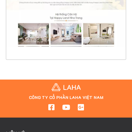
CHI TIẾT
XEM THỰC TẾ
CÔNG TY CỔ PHẦN LAHA VIỆT NAM