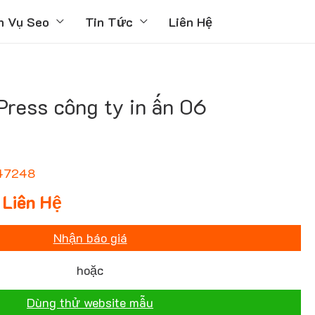
h Vụ Seo
Tin Tức
Liên Hệ
ress công ty in ấn 06
47248
Liên Hệ
Nhận báo giá
hoặc
Dùng thử website mẫu