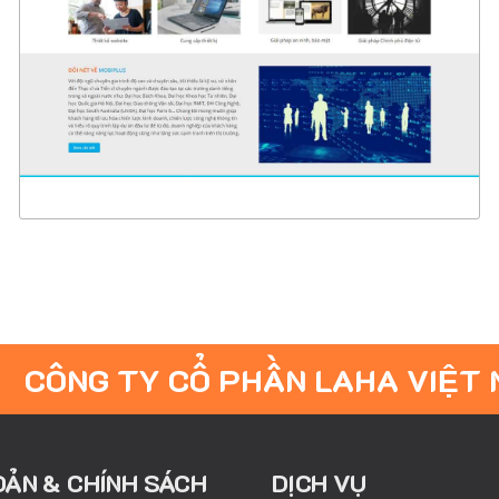
CHI TIẾT
XEM THỰC TẾ
CÔNG TY CỔ PHẦN LAHA VIỆT
OẢN & CHÍNH SÁCH
DỊCH VỤ