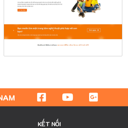
CHI TIẾT
XEM THỰC TẾ
 NAM
KẾT NỐI