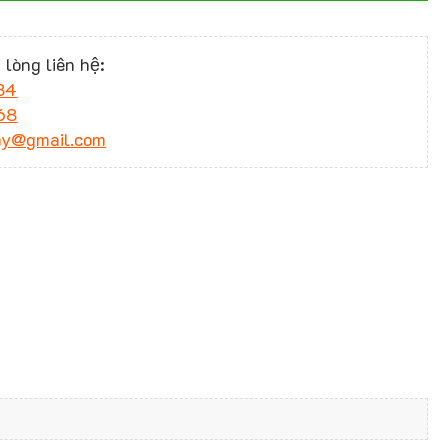
 lòng liên hệ:
34
68
ny@gmail.com