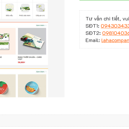
Tư vấn chi tiết, vui
SĐT1:
09430343
SĐT2:
09810403
Email:
lahacompa