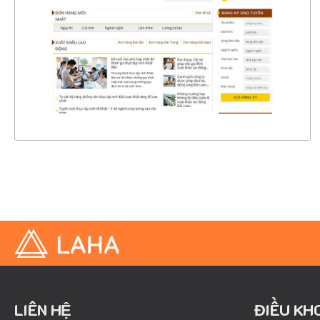
CHI TIẾT
XEM THỰC TẾ
LIÊN HỆ
ĐIỀU KH