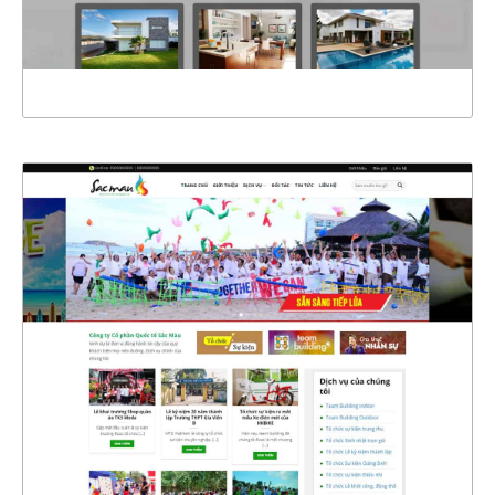
XEM THỰC TẾ
4394