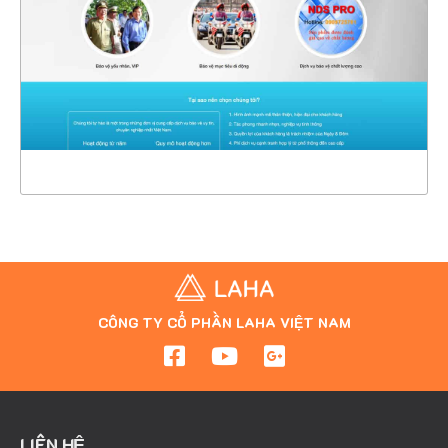
CHI TIẾT
XEM THỰC TẾ
CÔNG TY CỔ PHẦN LAHA VIỆT NAM
LIÊN HỆ