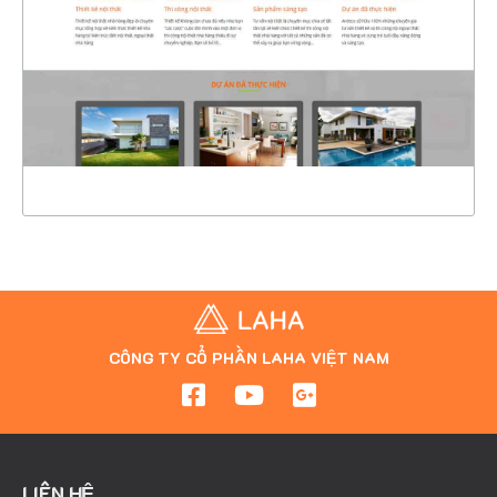
CHI TIẾT
XEM THỰC TẾ
CÔNG TY CỔ PHẦN LAHA VIỆT NAM
LIÊN HỆ