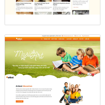
XEM THỰC TẾ
4390