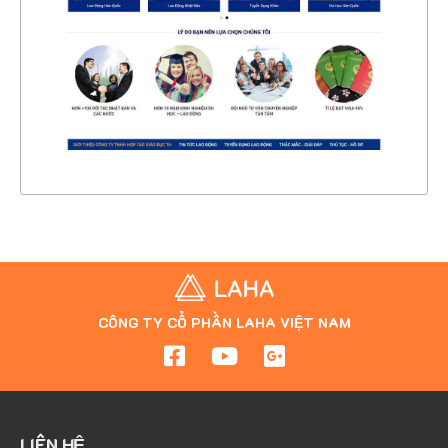
CHI TIẾT
XEM THỰC TẾ
CÔNG TY CỔ PHẦN LAHA VIỆT NAM
LIÊN HỆ