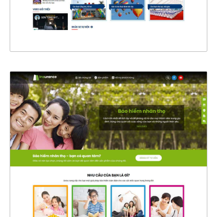
XEM THỰC TẾ
4328