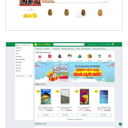
XEM THỰC TẾ
4326