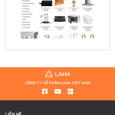
CHI TIẾT
XEM THỰC TẾ
CÔNG TY CỔ PHẦN LAHA VIỆT NAM
LIÊN HỆ