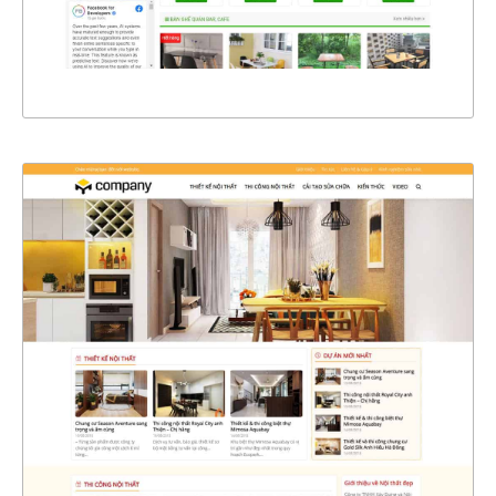
XEM THỰC TẾ
4401