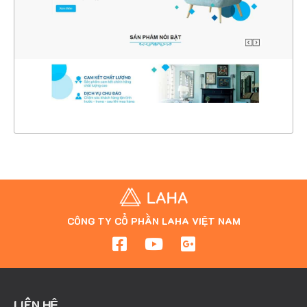
CHI TIẾT
XEM THỰC TẾ
CÔNG TY CỔ PHẦN LAHA VIỆT NAM
LIÊN HỆ