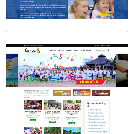
XEM THỰC TẾ
4394