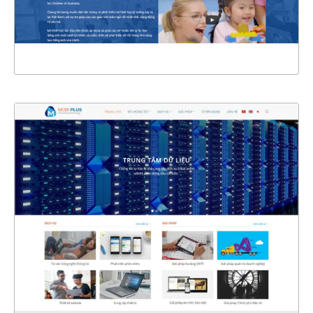
XEM THỰC TẾ
4387