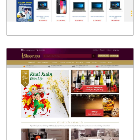
XEM THỰC TẾ
4373