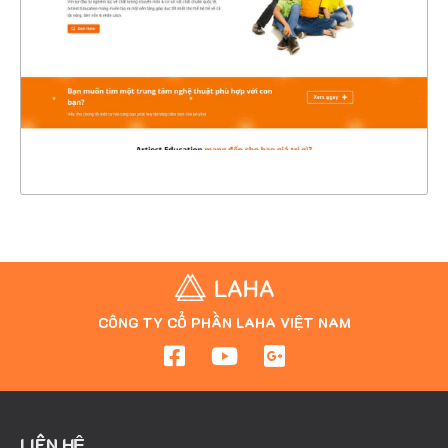
CHI TIẾT
XEM THỰC TẾ
CÔNG TY CỔ PHẦN LAHA VIỆT NAM
LIÊN HỆ