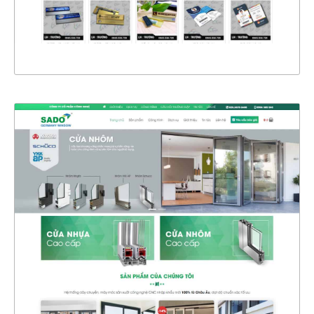
XEM THỰC TẾ
4356