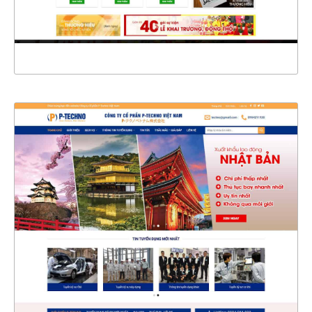
XEM THỰC TẾ
4358