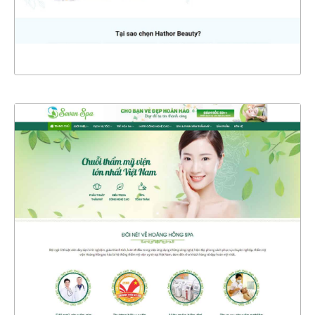
XEM THỰC TẾ
4415