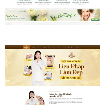
CHI TIẾT
XEM THỰC TẾ
47282