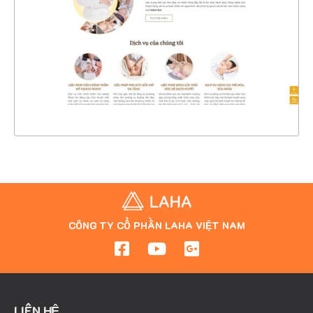
CHI TIẾT
XEM THỰC TẾ
CÔNG TY CỔ PHẦN LAHA VIỆT NAM
LIÊN HỆ