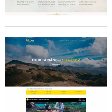
XEM THỰC TẾ
4474