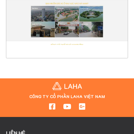
CHI TIẾT
XEM THỰC TẾ
CÔNG TY CỔ PHẦN LAHA VIỆT NAM
LIÊN HỆ