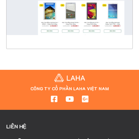
CHI TIẾT
XEM THỰC TẾ
CÔNG TY CỔ PHẦN LAHA VIỆT NAM
LIÊN HỆ