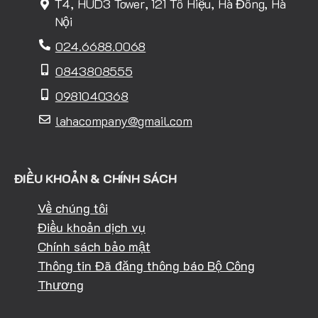
T4, HUD3 Tower, 121 Tô Hiệu, Hà Đông, Hà
Nội
024.6688.0068
0843808555
0981040368
lahacompany@gmail.com
ĐIỀU KHOẢN & CHÍNH SÁCH
Về chúng tôi
Điều khoản dịch vụ
Chính sách bảo mật
Thông tin Đã đăng thông báo Bộ Công
Thương