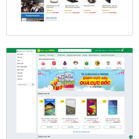
XEM THỰC TẾ
4326