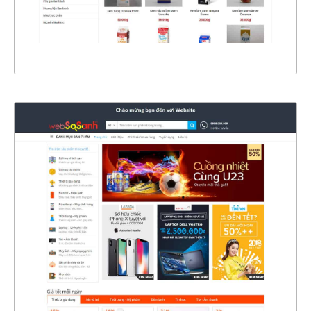
XEM THỰC TẾ
4364