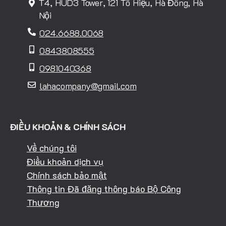
T4, HUD3 Tower, 121 Tô Hiệu, Hà Đông, Hà
Nội
024.6688.0068
0843808555
0981040368
lahacompany@gmail.com
ĐIỀU KHOẢN & CHÍNH SÁCH
Về chúng tôi
Điều khoản dịch vụ
Chính sách bảo mật
Thông tin Đã đăng thông báo Bộ Công
Thương