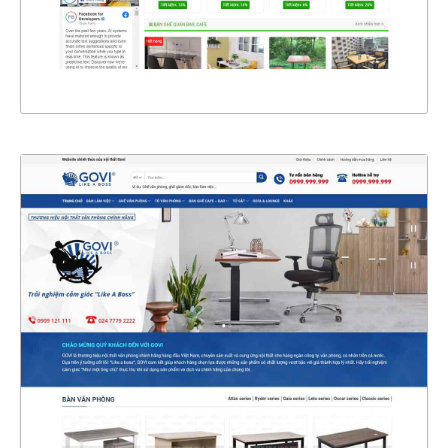
XEM THỰC TẾ
4613