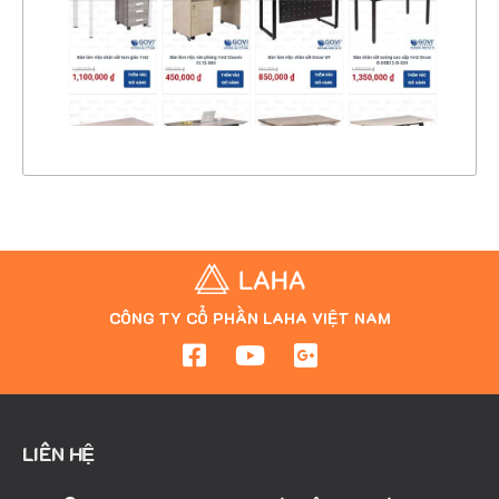
CHI TIẾT
XEM THỰC TẾ
CÔNG TY CỔ PHẦN LAHA VIỆT NAM
LIÊN HỆ