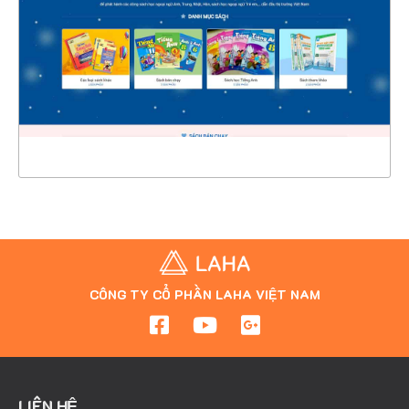
CHI TIẾT
XEM THỰC TẾ
CÔNG TY CỔ PHẦN LAHA VIỆT NAM
LIÊN HỆ