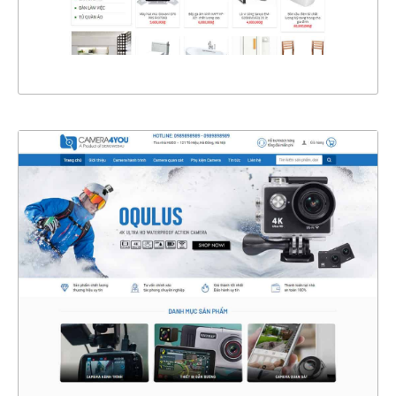
XEM THỰC TẾ
4345