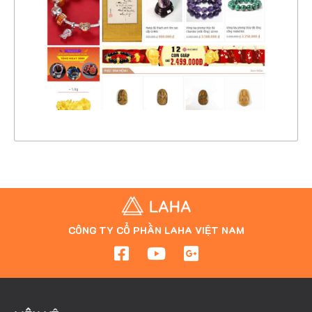
CHI TIẾT
XEM THỰC TẾ
CÔNG TY CỔ PHẦN LAHA VIỆT NAM