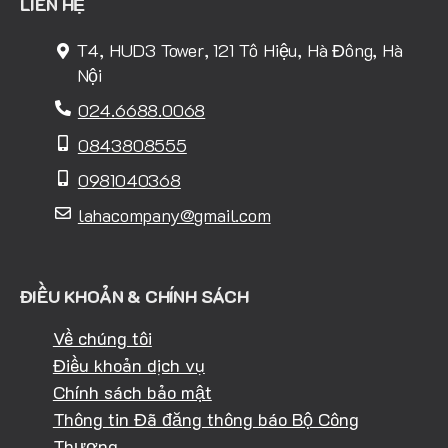
LIÊN HỆ
T4, HUD3 Tower, 121 Tô Hiệu, Hà Đông, Hà
Nội
024.6688.0068
0843808555
0981040368
lahacompany@gmail.com
ĐIỀU KHOẢN & CHÍNH SÁCH
Về chúng tôi
Điều khoản dịch vụ
Chính sách bảo mật
Thông tin Đã đăng thông báo Bộ Công
Thương