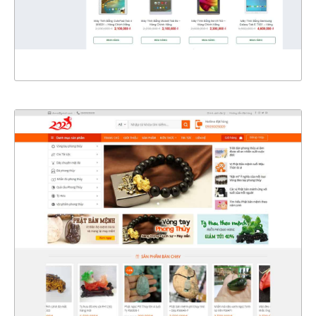
XEM THỰC TẾ
4371