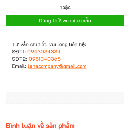
hoặc
Dùng thử website mẫu
Tư vấn chi tiết, vui lòng liên hệ:
SĐT1:
0943034334
SĐT2:
0981040368
Email:
lahacompany@gmail.com
Bình luận về sản phẩm