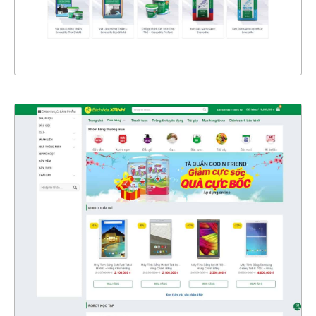
XEM THỰC TẾ
4326