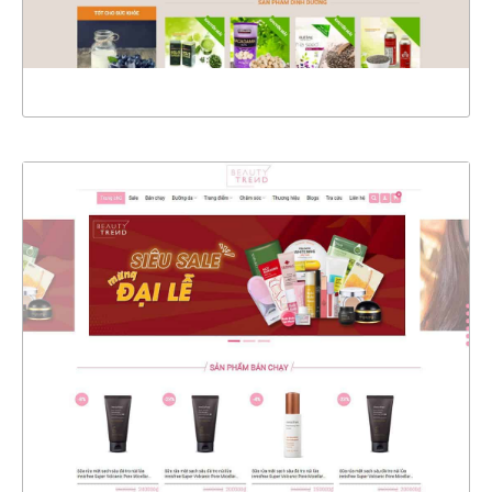
XEM THỰC TẾ
4473