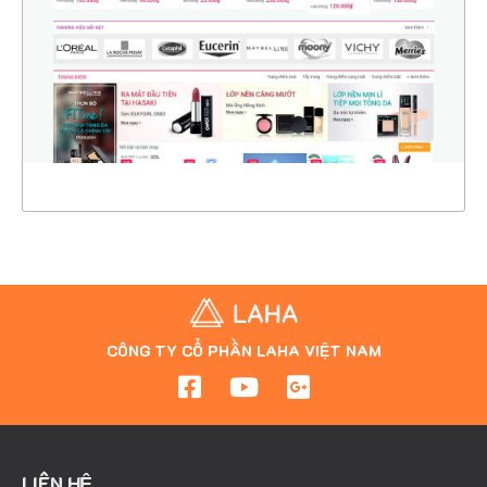
CHI TIẾT
XEM THỰC TẾ
CÔNG TY CỔ PHẦN LAHA VIỆT NAM
LIÊN HỆ