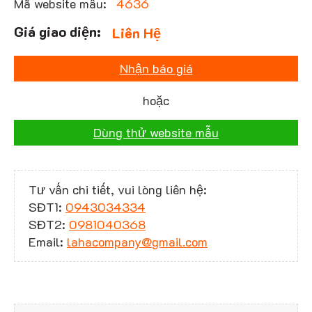
Mã website mẫu:
4636
Liên Hệ
Nhận báo giá
hoặc
Dùng thử website mẫu
Tư vấn chi tiết, vui lòng liên hệ:
SĐT1:
0943034334
SĐT2:
0981040368
Email:
lahacompany@gmail.com