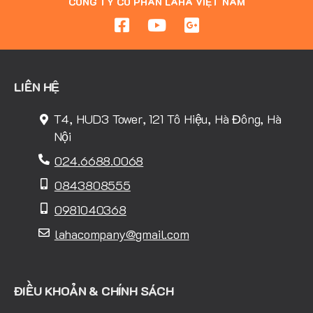
CÔNG TY CỔ PHẦN LAHA VIỆT NAM
LIÊN HỆ
T4, HUD3 Tower, 121 Tô Hiệu, Hà Đông, Hà
Nội
024.6688.0068
0843808555
0981040368
lahacompany@gmail.com
ĐIỀU KHOẢN & CHÍNH SÁCH