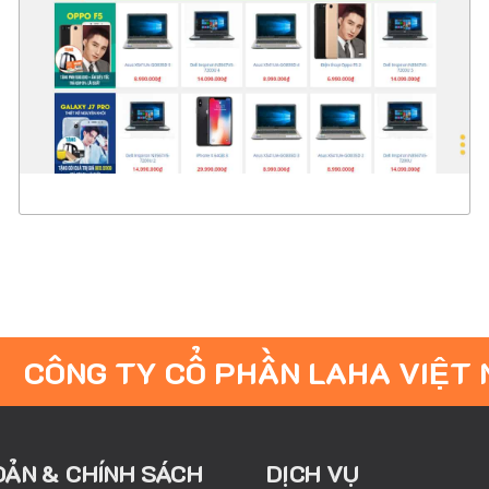
CHI TIẾT
XEM THỰC TẾ
CÔNG TY CỔ PHẦN LAHA VIỆT
OẢN & CHÍNH SÁCH
DỊCH VỤ