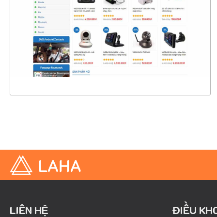
CHI TIẾT
XEM THỰC TẾ
LIÊN HỆ
ĐIỀU KH