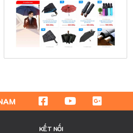
CHI TIẾT
XEM THỰC TẾ
 NAM
KẾT NỐI