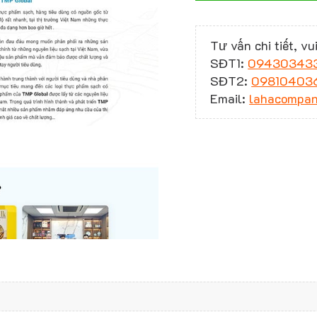
Tư vấn chi tiết, vui
SĐT1:
09430343
SĐT2:
09810403
Email:
lahacompa