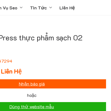
h Vụ Seo
Tin Tức
Liên Hệ
ress thực phẩm sạch 02
47294
Liên Hệ
Nhận báo giá
hoặc
Dùng thử website mẫu