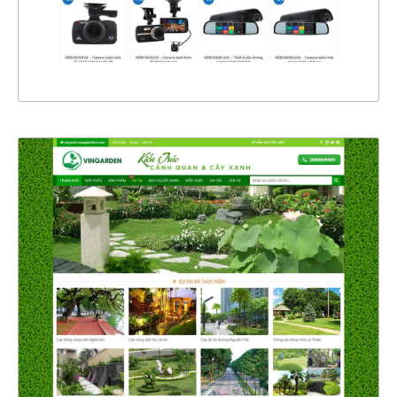
XEM THỰC TẾ
4352