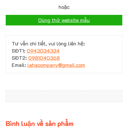
hoặc
Dùng thử website mẫu
Tư vấn chi tiết, vui lòng liên hệ:
SĐT1:
0943034334
SĐT2:
0981040368
Email:
lahacompany@gmail.com
Bình luận về sản phẩm