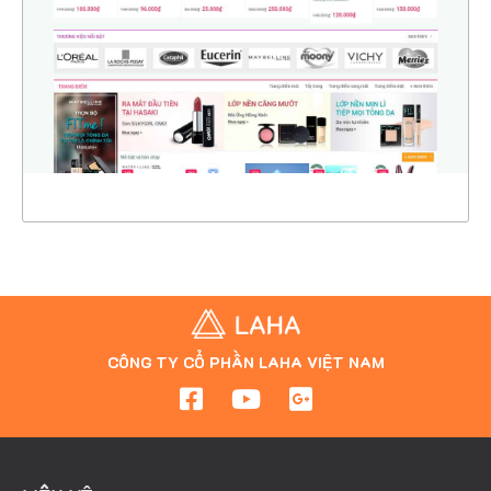
CHI TIẾT
XEM THỰC TẾ
CÔNG TY CỔ PHẦN LAHA VIỆT NAM