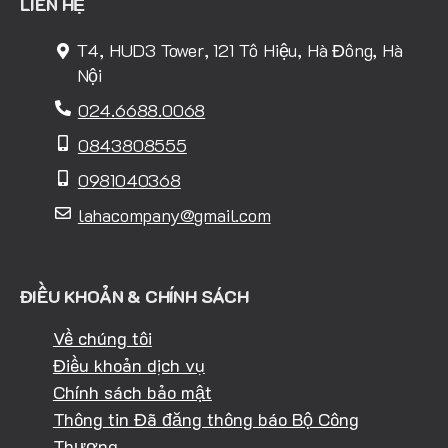
LIÊN HỆ
T4, HUD3 Tower, 121 Tô Hiệu, Hà Đông, Hà
Nội
024.6688.0068
0843808555
0981040368
lahacompany@gmail.com
ĐIỀU KHOẢN & CHÍNH SÁCH
Về chúng tôi
Điều khoản dịch vụ
Chính sách bảo mật
Thông tin Đã đăng thông báo Bộ Công
Thương