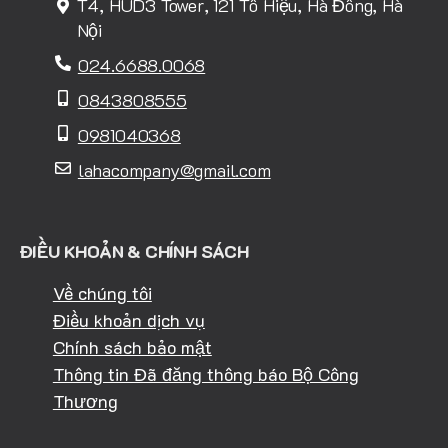
T4, HUD3 Tower, 121 Tô Hiệu, Hà Đông, Hà
Nội
024.6688.0068
0843808555
0981040368
lahacompany@gmail.com
ĐIỀU KHOẢN & CHÍNH SÁCH
Về chúng tôi
Điều khoản dịch vụ
Chính sách bảo mật
Thông tin Đã đăng thông báo Bộ Công
Thương