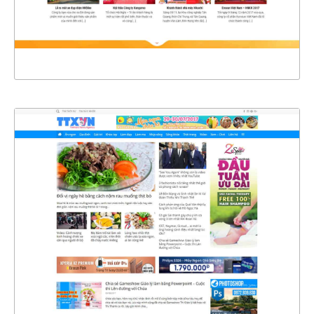
XEM THỰC TẾ
4347