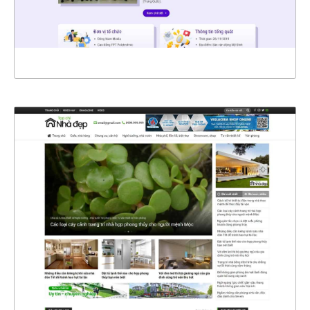
XEM THỰC TẾ
4568