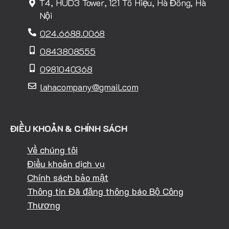
T4, HUD3 Tower, 121 Tô Hiệu, Hà Đông, Hà
Nội
024.6688.0068
0843808555
0981040368
lahacompany@gmail.com
ĐIỀU KHOẢN & CHÍNH SÁCH
Về chúng tôi
Điều khoản dịch vụ
Chính sách bảo mật
Thông tin Đã đăng thông báo Bộ Công
Thương