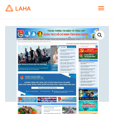
M
a
i
n
M
e
n
u