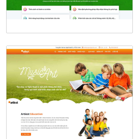
XEM THỰC TẾ
4390