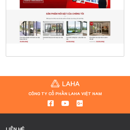
CHI TIẾT
XEM THỰC TẾ
CÔNG TY CỔ PHẦN LAHA VIỆT NAM
LIÊN HỆ