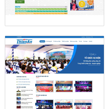
XEM THỰC TẾ
4393