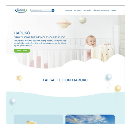
47277
CHI TIẾT
XEM THỰC TẾ