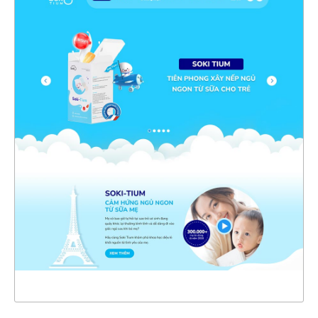
47206
CHI TIẾT
XEM THỰC TẾ