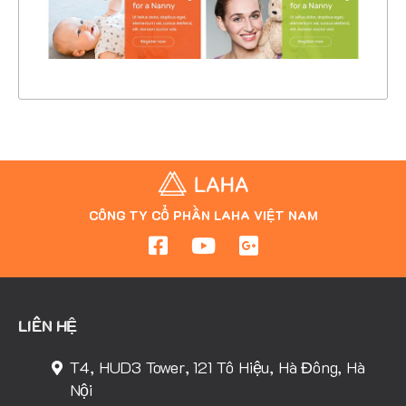
XEM THỰC TẾ
CÔNG TY CỔ PHẦN LAHA VIỆT NAM
LIÊN HỆ
T4, HUD3 Tower, 121 Tô Hiệu, Hà Đông, Hà
Nội