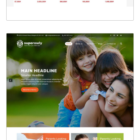
XEM THỰC TẾ
47327
CHI TIẾT