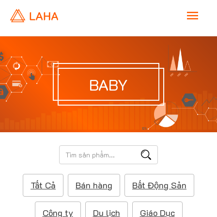
M
a
i
BABY
n
M
e
T
ì
n
m
Tất Cả
Bán hàng
Bất Động Sản
k
u
i
ế
Công ty
Du lịch
Giáo Dục