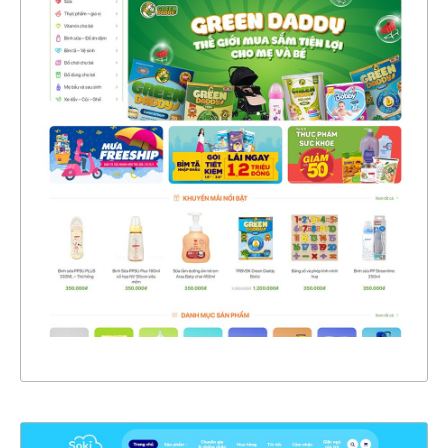
47346
CHI TIẾT
XEM THỰC TẾ