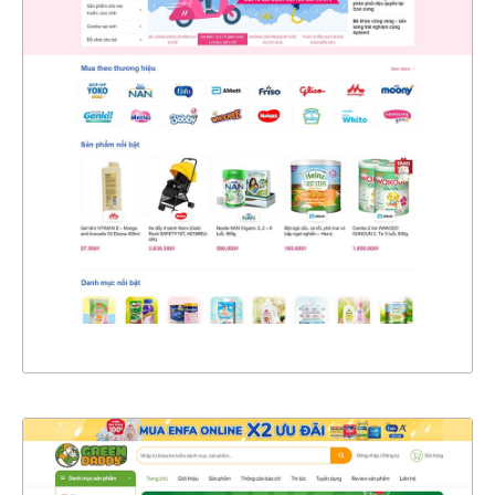
47170
CHI TIẾT
XEM THỰC TẾ