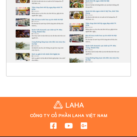
CHI TIẾT
XEM THỰC TẾ
CÔNG TY CỔ PHẦN LAHA VIỆT NAM