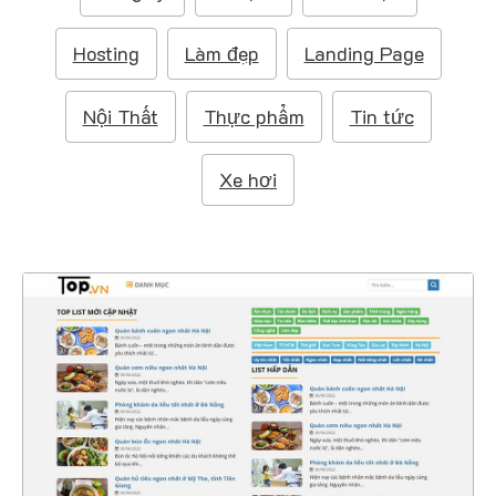
m
:
Hosting
Làm đẹp
Landing Page
Nội Thất
Thực phẩm
Tin tức
Xe hơi
47380