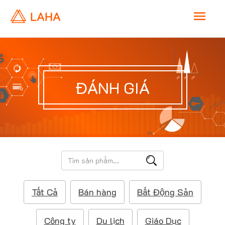
M
a
i
ĐÁNH GIÁ
n
M
e
T
ì
n
m
Tất Cả
Bán hàng
Bất Động Sản
k
u
i
ế
Công ty
Du lịch
Giáo Dục