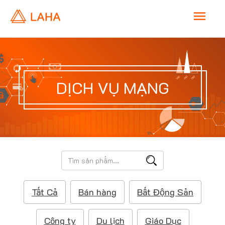
M
a
i
DỊCH VỤ MẠNG
n
M
e
T
ì
n
m
Tất Cả
Bán hàng
Bất Động Sản
k
u
i
ế
Công ty
Du lịch
Giáo Dục