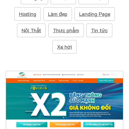
m
:
Hosting
Làm đẹp
Landing Page
Nội Thất
Thực phẩm
Tin tức
Xe hơi
4563