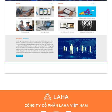
4387
CHI TIẾT
XEM THỰC TẾ
CÔNG TY CỔ PHẦN LAHA VIỆT NAM